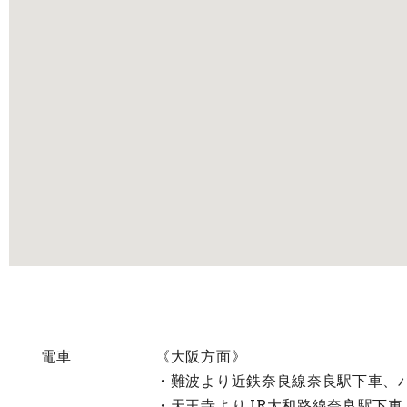
電車
《大阪方面》
・難波より近鉄奈良線奈良駅下車、バ
・天王寺よりJR大和路線奈良駅下車、