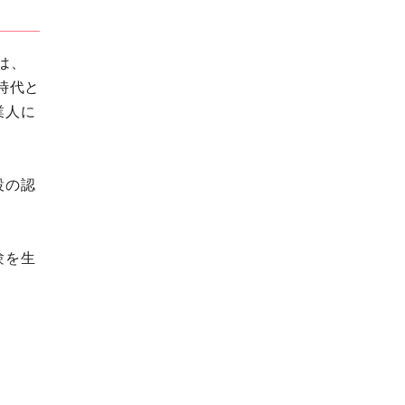
は、
時代と
業人に
設の認
験を生