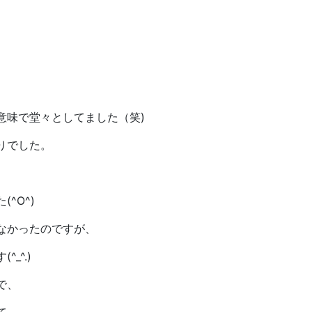
意味で堂々としてました（笑)
りでした。
、
^O^)
なかったのですが、
_^.)
で、