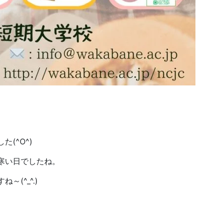
(^O^)
寒い日でしたね。
(^_^.)