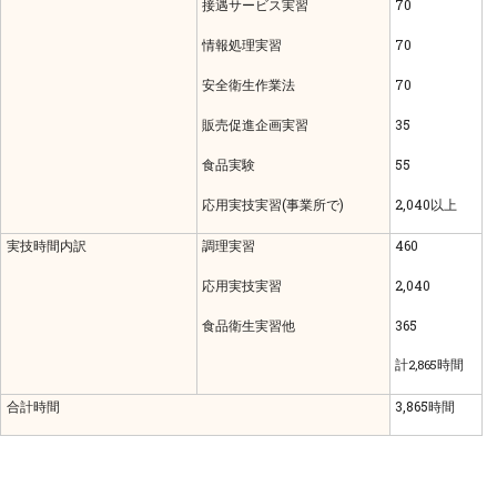
接遇サービス実習
70
情報処理実習
70
安全衛生作業法
70
販売促進企画実習
35
食品実験
55
応用実技実習(事業所で)
2,040以上
実技時間内訳
調理実習
460
応用実技実習
2,040
食品衛生実習他
365
計2,865時間
合計時間
3,865時間